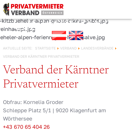
URLAUB IN
Österreich!
AKTUELLE SEITE:
STARTSEITE
VERBAND
LANDESVERBÄNDE
VERBAND DER KÄRNTNER PRIVATVERMIETER
Verband der Kärntner
Privatvermieter
Obfrau: Kornelia Groder
Schleppe Platz 5/1 |
9020 Klagenfurt am
Wörthersee
+43 670 65 404 26