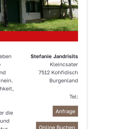
geben
Stefanie Jandrisits
e
Kleincsater
und
7512 Kohfidisch
inein.
Burgenland
hkeit,
Tel:
Anfrage
r die
 und
Online Buchen
tur