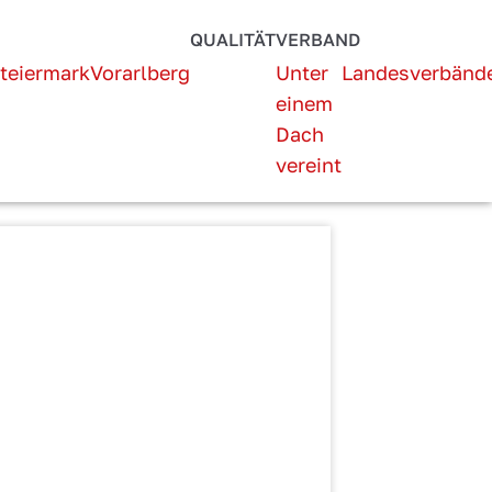
QUALITÄT
VERBAND
teiermark
Vorarlberg
Unter
Landesverbänd
einem
Dach
vereint