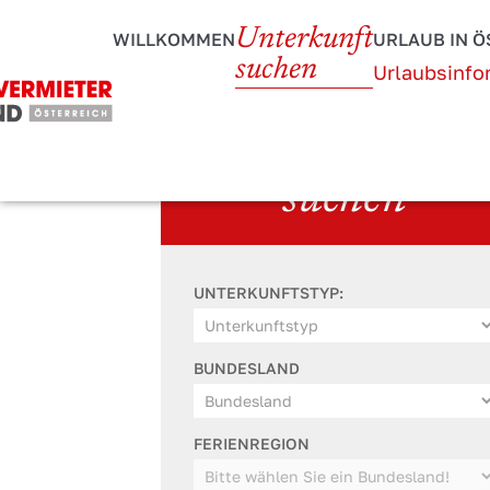
Unterkunft
WILLKOMMEN
URLAUB IN Ö
suchen
Urlaubsinfo
Unterkunft
suchen
UNTERKUNFTSTYP:
BUNDESLAND
FERIENREGION