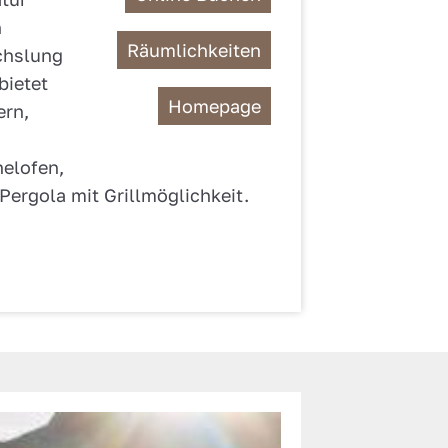
n
Räumlichkeiten
chslung
bietet
Homepage
ern,
elofen,
Pergola mit Grillmöglichkeit.