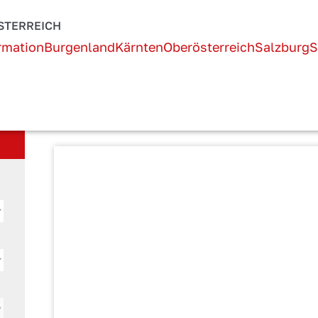
Österreich!
STERREICH
rmation
Burgenland
Kärnten
Oberösterreich
Salzburg
S
AKTUELLE SEITE:
STARTSEITE
UNTERKUNFT SUCHEN
Unterkunftsdetails