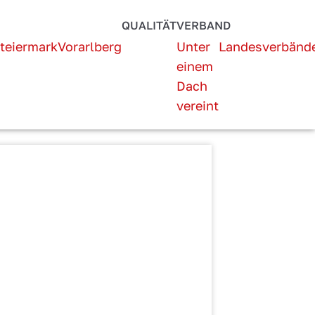
QUALITÄT
VERBAND
teiermark
Vorarlberg
Unter
Landesverbänd
einem
Dach
vereint