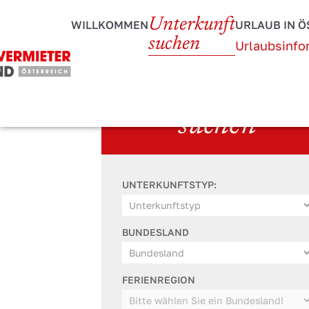
Unterkunft
WILLKOMMEN
URLAUB IN Ö
suchen
Urlaubsinfo
Unterkunft
suchen
UNTERKUNFTSTYP:
BUNDESLAND
FERIENREGION