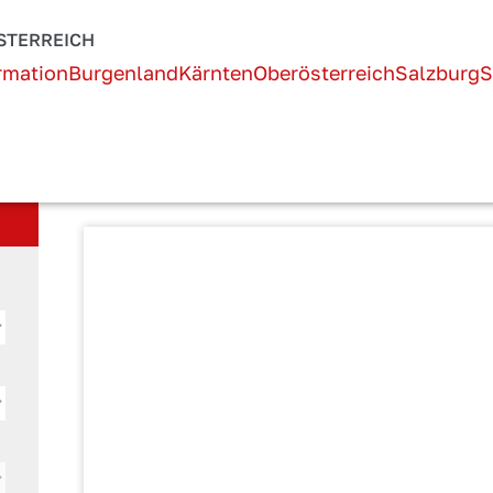
Österreich!
STERREICH
rmation
Burgenland
Kärnten
Oberösterreich
Salzburg
S
AKTUELLE SEITE:
STARTSEITE
UNTERKUNFT SUCHEN
Unterkunftsdetails