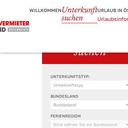
Unterkunft
WILLKOMMEN
URLAUB IN Ö
suchen
Urlaubsinfo
Unterkunft
suchen
UNTERKUNFTSTYP:
BUNDESLAND
FERIENREGION