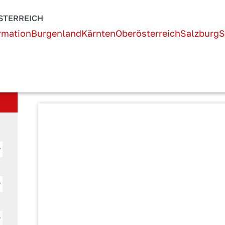
Österreich!
STERREICH
rmation
Burgenland
Kärnten
Oberösterreich
Salzburg
S
AKTUELLE SEITE:
STARTSEITE
UNTERKUNFT SUCHEN
Unterkunftsdetails