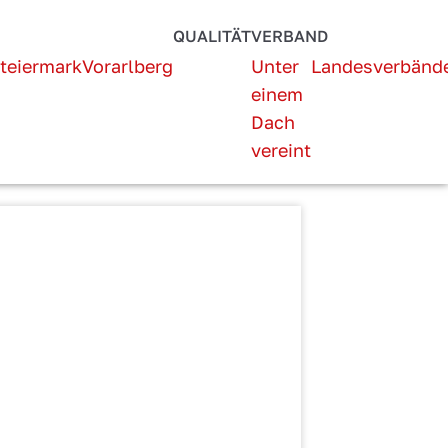
QUALITÄT
VERBAND
teiermark
Vorarlberg
Unter
Landesverbänd
einem
Dach
vereint