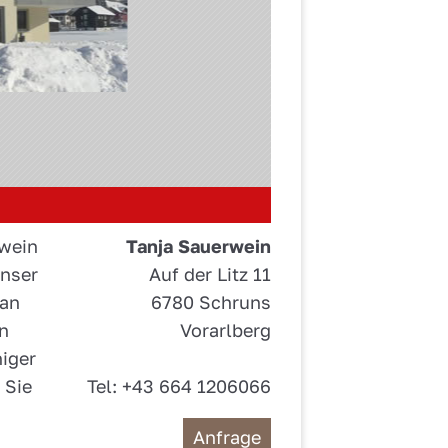
rwein
Tanja Sauerwein
Unser
Auf der Litz 11
 an
6780 Schruns
n
Vorarlberg
niger
 Sie
Tel: +43 664 1206066
Anfrage