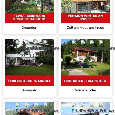
FEWO - BERNHARD
PENSION WINTER AM
SCHMIDT GASSE 31
IRRSEE
Gmunden
Zell am Moos am Irrsee
FERIENSTUDIO TRAUNSEE
ENGHAGEN - HAARSTUBE
Gmunden
Vorderstoder