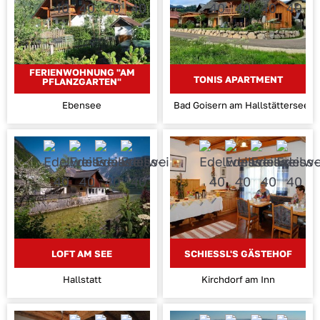
FERIENWOHNUNG "AM
TONIS APARTMENT
PFLANZGARTEN"
Ebensee
Bad Goisern am Hallstättersee
LOFT AM SEE
SCHIESSL'S GÄSTEHOF
Hallstatt
Kirchdorf am Inn