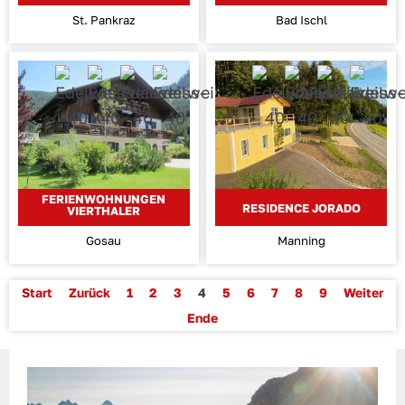
St. Pankraz
Bad Ischl
FERIENWOHNUNGEN
RESIDENCE JORADO
VIERTHALER
Gosau
Manning
Start
Zurück
1
2
3
4
5
6
7
8
9
Weiter
Ende