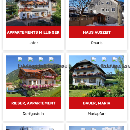
APPARTEMENTS MILLINGER
HAUS AUSZEIT
Lofer
Rauris
RIESER, APPARTEMENT
BAUER, MARIA
Dorfgastein
Mariapfarr