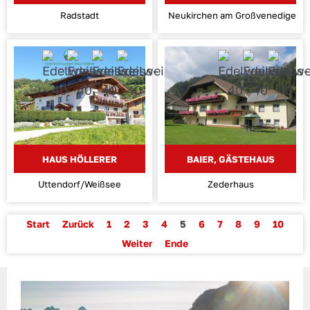
Radstadt
Neukirchen am Großvenediger
HAUS HÖLLERER
BAIER, GÄSTEHAUS
Uttendorf/Weißsee
Zederhaus
Start
Zurück
1
2
3
4
5
6
7
8
9
10
Weiter
Ende