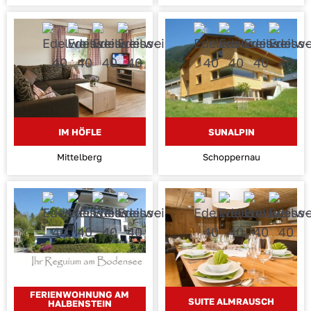
IM HÖFLE
SUNALPIN
Mittelberg
Schoppernau
FERIENWOHNUNG AM
SUITE ALMRAUSCH
HALBENSTEIN