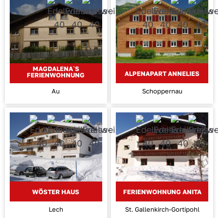
MAGDALENA`S
ALPENAPART ANNELIES
FERIENWOHNUNG
Au
Schoppernau
WÖSTER HAUS
FERIENWOHNUNG ANITA
Lech
St. Gallenkirch-Gortipohl