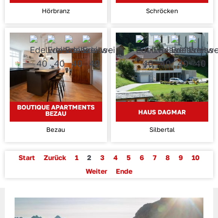
Hörbranz
Schröcken
BOUTIQUE APARTMENTS
HAUS DAGMAR
BEZAU
Bezau
Silbertal
Start
Zurück
1
2
3
4
5
6
7
8
9
10
Weiter
Ende