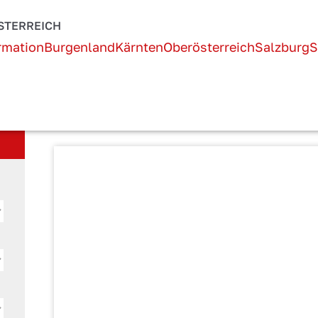
Österreich!
STERREICH
rmation
Burgenland
Kärnten
Oberösterreich
Salzburg
S
AKTUELLE SEITE:
STARTSEITE
UNTERKUNFT SUCHEN
Ferienwohnung / Zim