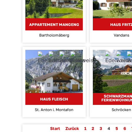
APPARTEMENT MANGENG
HAUS FRIT
Bartholomäberg
Vandans
SCHWARZMAN
HAUS FLEISCH
FERIENWOHNU
St. Anton i. Montafon
Schröcken
Start
Zurück
1
2
3
4
5
6