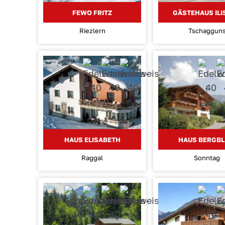
FEWO FRITZ
GÄSTEHAUS IL
Riezlern
Tschaggun
HAUS ELISABETH
HAUS BERGBL
Raggal
Sonntag