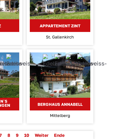
Z
APPARTEMENT ZINT
St. Gallenkirch
N`S
BERGHAUS ANNABELL
NGEN
Mittelberg
7
8
9
10
Weiter
Ende