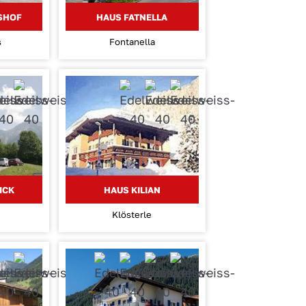
ISHOF
HAUS FATNELLA
s
Fontanella
ICK
HAUS KILIAN
Klösterle