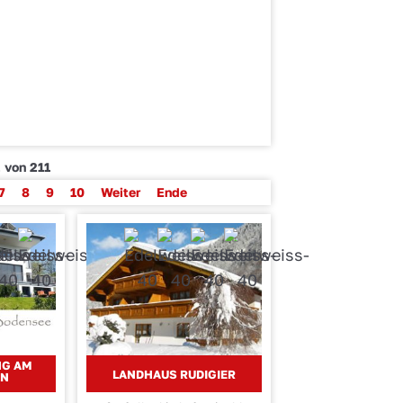
 von 211
7
8
9
10
Weiter
Ende
NG AM
LANDHAUS RUDIGIER
IN