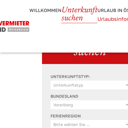
Unterkunft
WILLKOMMEN
URLAUB IN Ö
suchen
Urlaubsinfo
Unterkunft
suchen
UNTERKUNFTSTYP:
BUNDESLAND
FERIENREGION