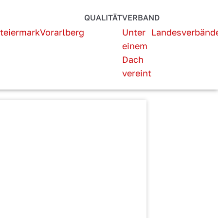
QUALITÄT
VERBAND
teiermark
Vorarlberg
Unter
Landesverbänd
einem
Dach
vereint
mer