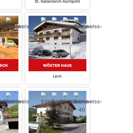
St. Gallenkirch-Gortipohl
USCH
WÖSTER HAUS
Lech