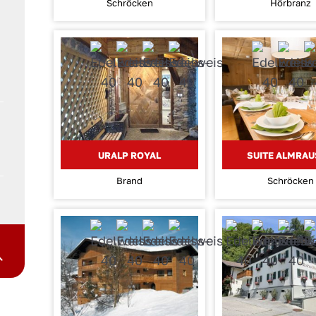
Schröcken
Hörbranz
URALP ROYAL
SUITE ALMRA
Brand
Schröcken