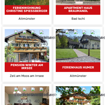
FERIENWOHNUNG
APARTMENT HAUS
CHRISTINE SPIESSBERGER
BRAUMANDL
Altmünster
Bad Ischl
PENSION WINTER AM
FERIENHAUS HUMER
IRRSEE
Zell am Moos am Irrsee
Altmünster