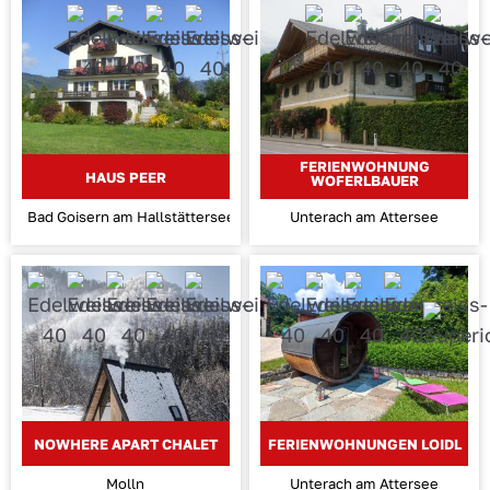
FERIENWOHNUNG
HAUS PEER
WOFERLBAUER
Bad Goisern am Hallstättersee
Unterach am Attersee
NOWHERE APART CHALET
FERIENWOHNUNGEN LOIDL
Molln
Unterach am Attersee