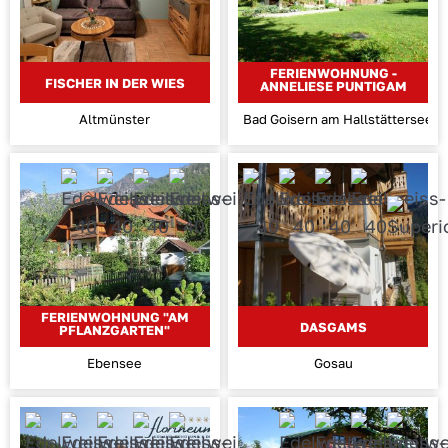
FERIENWOHNUNG -
FISCHER IN DER WIES
ANNELIESE PUNTIGAM
Altmünster
Bad Goisern am Hallstättersee
FERIENWOHNUNG "AM
DASGAMS
PFLANZGARTEN"
Ebensee
Gosau