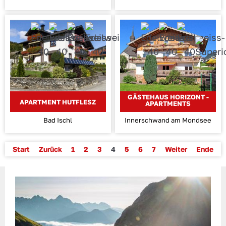
GÄSTEHAUS HORIZONT -
APARTMENT HUTFLESZ
APARTMENTS
Bad Ischl
Innerschwand am Mondsee
Start
Zurück
1
2
3
4
5
6
7
Weiter
Ende