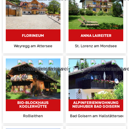
FLORINEUM
ANNA LAIREITER
Weyregg am Attersee
St. Lorenz am Mondsee
BIO-BLOCKHAUS
ALPINFERIENWOHNUNG
KOGLERHÜTTE
NEUHUBER BAD GOISERN
Roßleithen
Bad Goisern am Hallstättersee