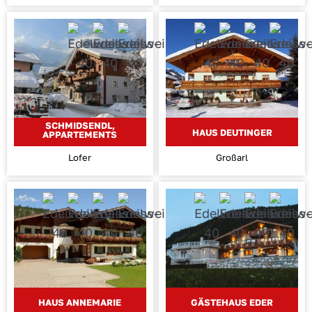
SCHMIDSENDL,
HAUS DEUTINGER
APPARTEMENTS
Lofer
Großarl
HAUS ANNEMARIE
GÄSTEHAUS EDER