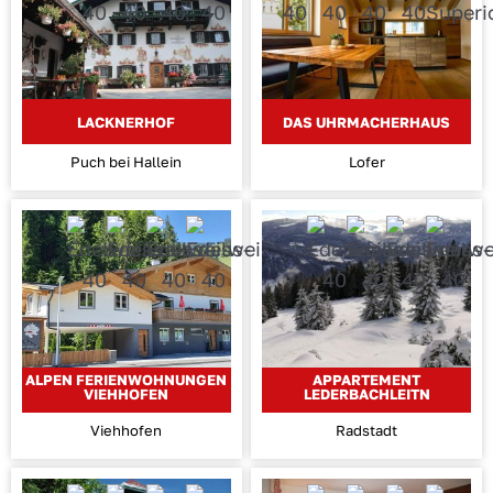
LACKNERHOF
DAS UHRMACHERHAUS
Puch bei Hallein
Lofer
ALPEN FERIENWOHNUNGEN
APPARTEMENT
VIEHHOFEN
LEDERBACHLEITN
Viehhofen
Radstadt