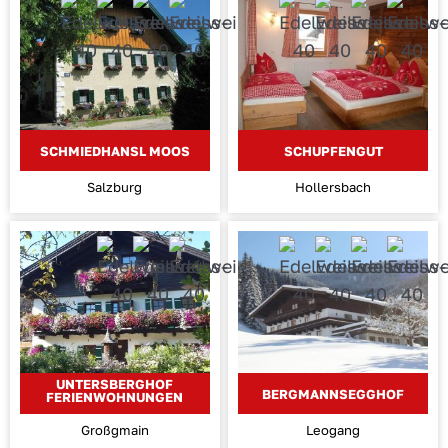
SCHMIEDHANSL MOOS
SCHUPFENGUT
Salzburg
Hollersbach
UNTERSBERGHOF
BERGMANNSEGGHOF
FERIENWOHNUNGEN
Großgmain
Leogang