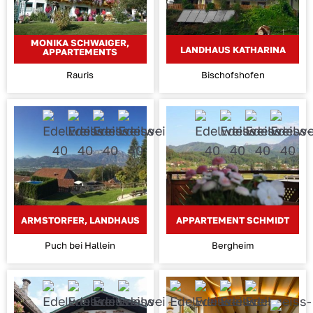
MONIKA SCHWAIGER,
LANDHAUS KATHARINA
APPARTEMENTS
Rauris
Bischofshofen
ARMSTORFER, LANDHAUS
APPARTEMENT SCHMIDT
Puch bei Hallein
Bergheim