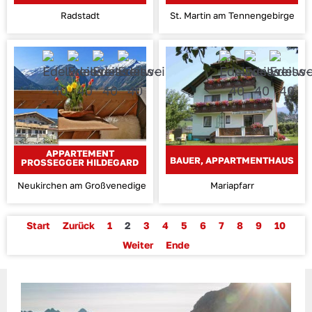
Radstadt
St. Martin am Tennengebirge
APPARTEMENT
BAUER, APPARTMENTHAUS
PROSSEGGER HILDEGARD
Neukirchen am Großvenediger
Mariapfarr
Start
Zurück
1
2
3
4
5
6
7
8
9
10
Weiter
Ende