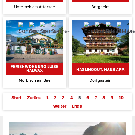
Unterach am Attersee
Bergheim
FERIENWOHNUNG LUISE
HASLINGGUT, HAUS APP.
HALWAX
Mörbisch am See
Dorfgastein
Start
Zurück
1
2
3
4
5
6
7
8
9
10
Weiter
Ende