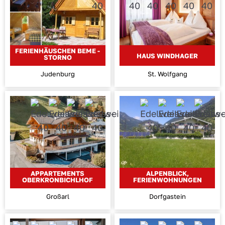
FERIENHÄUSCHEN BEME -
HAUS WINDHAGER
STORNO
Judenburg
St. Wolfgang
APPARTEMENTS
ALPENBLICK,
OBERKRONBICHLHOF
FERIENWOHNUNGEN
Großarl
Dorfgastein