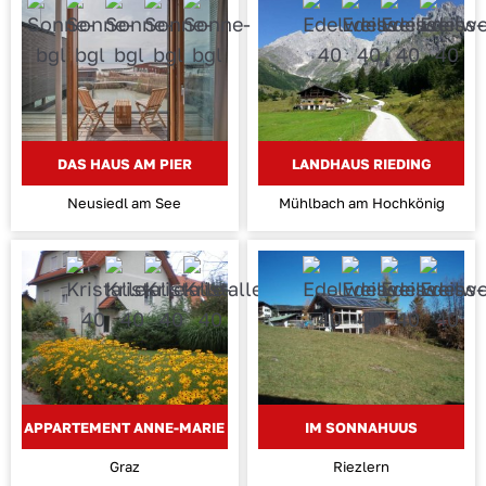
DAS HAUS AM PIER
LANDHAUS RIEDING
Neusiedl am See
Mühlbach am Hochkönig
APPARTEMENT ANNE-MARIE
IM SONNAHUUS
Graz
Riezlern