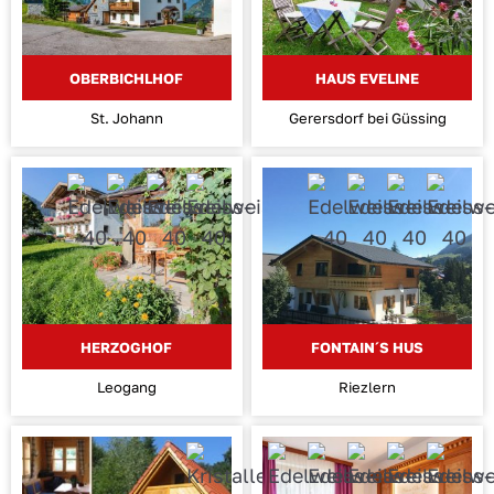
OBERBICHLHOF
HAUS EVELINE
St. Johann
Gerersdorf bei Güssing
HERZOGHOF
FONTAIN´S HUS
Leogang
Riezlern