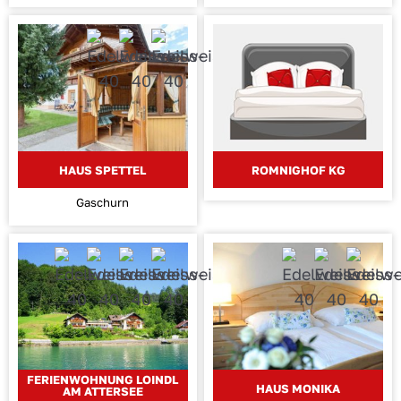
HAUS SPETTEL
ROMNIGHOF KG
Gaschurn
FERIENWOHNUNG LOINDL
HAUS MONIKA
AM ATTERSEE