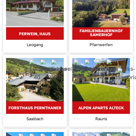
FAMILIENBAUERNHOF
PERWEIN, HAUS
SAMERHOF
Leogang
Pfarrwerfen
FORSTHAUS PERNTHANER
ALPEN APARTS ALTECK
Saalbach
Rauris