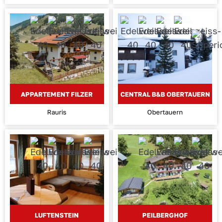
APPARTEMENT FILZER
CENTRAL B&B OBERTAUERN
Rauris
Obertauern
LUFTENSTEIN
PEILBERGHOF