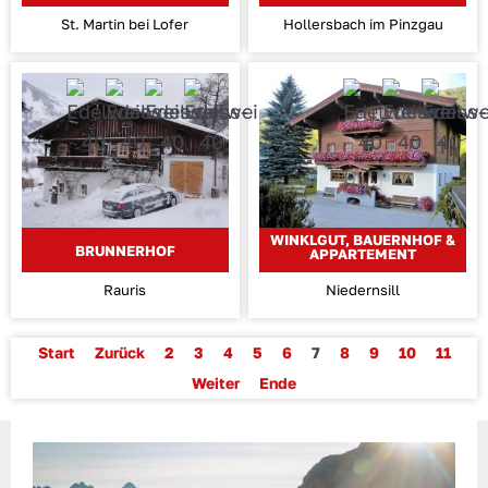
St. Martin bei Lofer
Hollersbach im Pinzgau
WINKLGUT, BAUERNHOF &
BRUNNERHOF
APPARTEMENT
Rauris
Niedernsill
Start
Zurück
2
3
4
5
6
7
8
9
10
11
Weiter
Ende