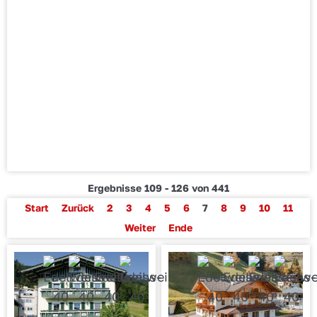
Ergebnisse 109 - 126 von 441
Start
Zurück
2
3
4
5
6
7
8
9
10
11
Weiter
Ende