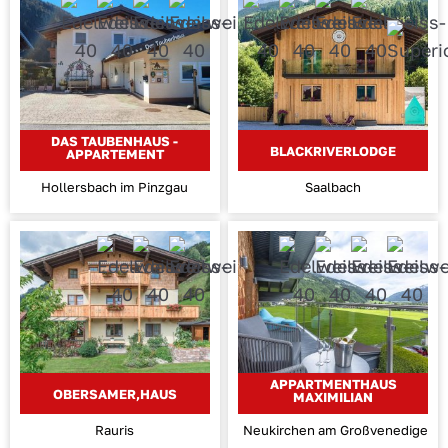
DAS TAUBENHAUS -
BLACKRIVERLODGE
APPARTEMENT
Hollersbach im Pinzgau
Saalbach
APPARTMENTHAUS
OBERSAMER,HAUS
MAXIMILIAN
Rauris
Neukirchen am Großvenediger