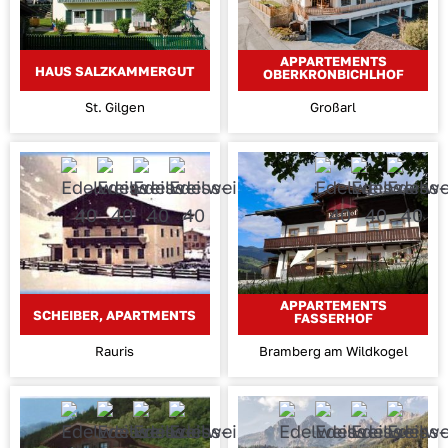
APPARTEMENTS
HAUS SALZKAMMERGUT
OBERKRONBICHLHOF
St. Gilgen
Großarl
APPARTEMENTS
SCHEIBER, APARTMENTS
FASSERHOF
Rauris
Bramberg am Wildkogel