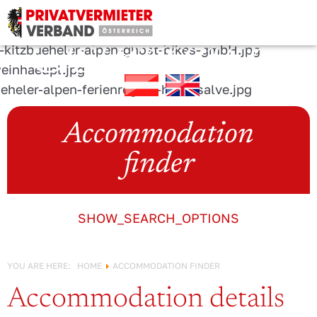
URLAUB IN
Österreich!
Accommodation
finder
SHOW_SEARCH_OPTIONS
YOU ARE HERE:
HOME
ACCOMMODATION FINDER
Accommodation details