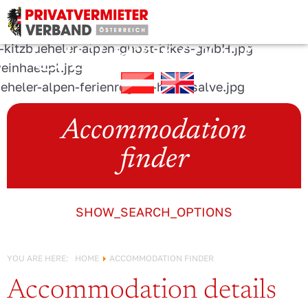
URLAUB IN
Österreich!
Accommodation
finder
SHOW_SEARCH_OPTIONS
YOU ARE HERE:
HOME
ACCOMMODATION FINDER
Accommodation details