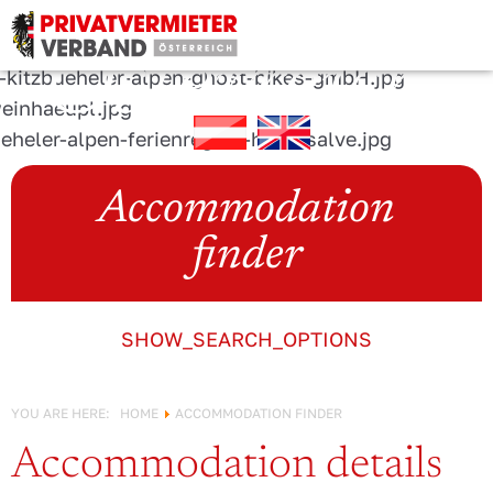
URLAUB IN
Österreich!
Accommodation
finder
SHOW_SEARCH_OPTIONS
YOU ARE HERE:
HOME
ACCOMMODATION FINDER
Accommodation details