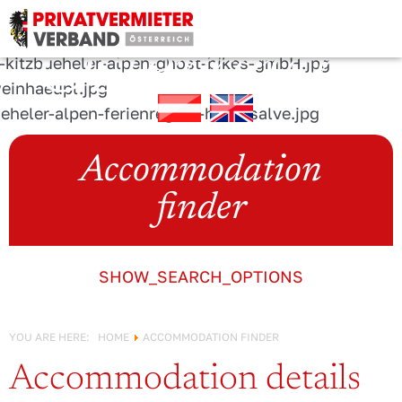
URLAUB IN
Österreich!
Accommodation
finder
SHOW_SEARCH_OPTIONS
YOU ARE HERE:
HOME
ACCOMMODATION FINDER
Accommodation details