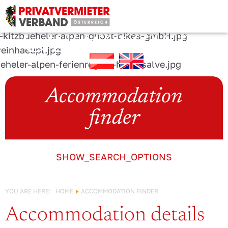
URLAUB IN
Österreich!
Accommodation
finder
SHOW_SEARCH_OPTIONS
YOU ARE HERE:
HOME
ACCOMMODATION FINDER
Accommodation details