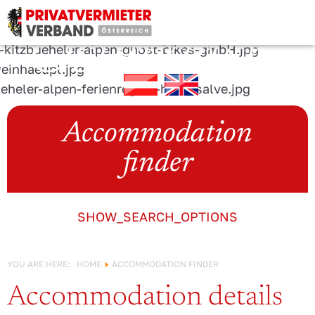
URLAUB IN
Österreich!
Accommodation
finder
SHOW_SEARCH_OPTIONS
YOU ARE HERE:
HOME
ACCOMMODATION FINDER
Accommodation details