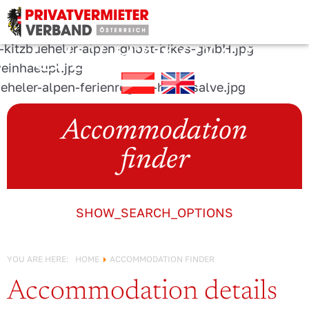
URLAUB IN
Österreich!
Accommodation
finder
SHOW_SEARCH_OPTIONS
YOU ARE HERE:
HOME
ACCOMMODATION FINDER
Accommodation details