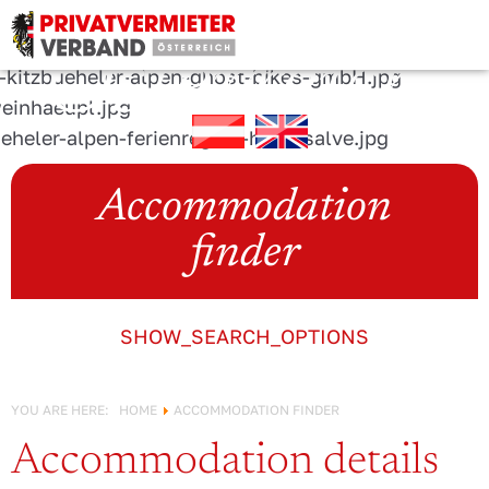
URLAUB IN
Österreich!
Accommodation
finder
SHOW_SEARCH_OPTIONS
YOU ARE HERE:
HOME
ACCOMMODATION FINDER
Accommodation details