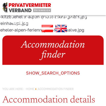
URLAUB IN
Österreich!
Accommodation
finder
SHOW_SEARCH_OPTIONS
YOU ARE HERE:
HOME
ACCOMMODATION FINDER
Accommodation details