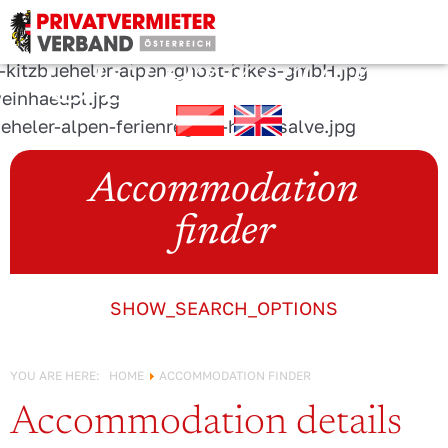
URLAUB IN
Österreich!
Accommodation
finder
SHOW_SEARCH_OPTIONS
YOU ARE HERE:
HOME
ACCOMMODATION FINDER
Accommodation details